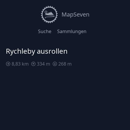
MapSeven
Suche
Sammlungen
Rychleby ausrollen
8,83 km
334 m
268 m