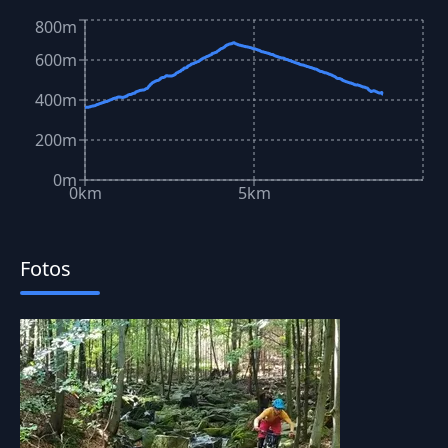
800m
600m
400m
200m
0m
0km
5km
Fotos