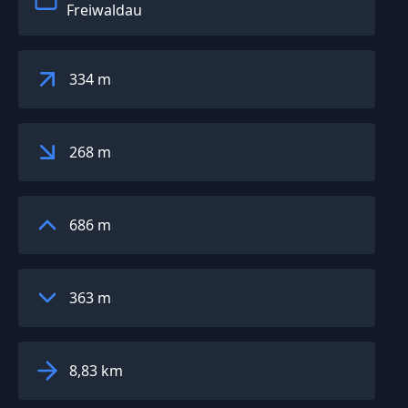
Freiwaldau
334 m
268 m
686 m
363 m
8,83 km