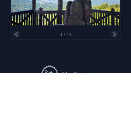
1
/
44
MapSeven
Suche
Touren
Alpencross
Bikeparks