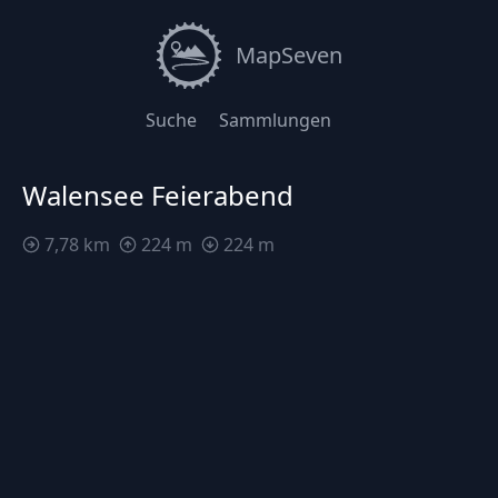
MapSeven
Suche
Sammlungen
Walensee Feierabend
7,78 km
224 m
224 m