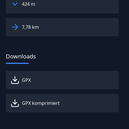
424 m
7,78 km
Downloads
GPX
GPX komprimiert