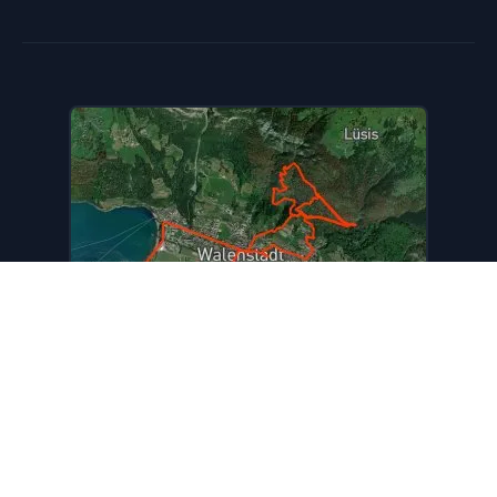
Touren in der Nähe
Walensee ausrollen
12,47 km
696 m
691 m