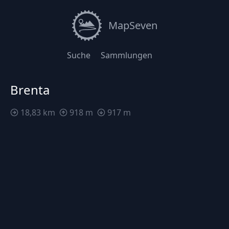
MapSeven
Suche
Sammlungen
Brenta
18,83 km
918 m
917 m