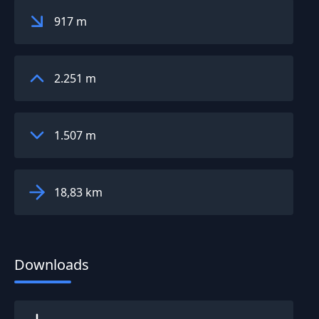
917 m
2.251 m
1.507 m
18,83 km
Downloads