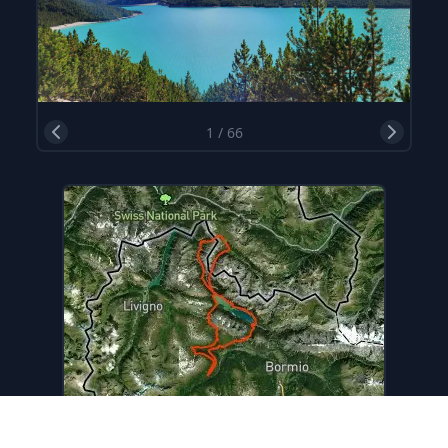
1
/
66